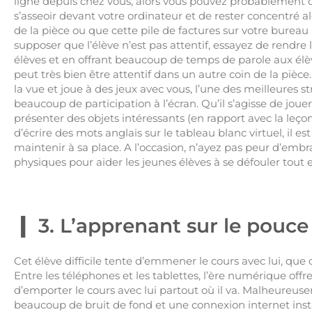
ligne depuis chez vous, alors vous pouvez probablement co
s’asseoir devant votre ordinateur et de rester concentré a
de la pièce ou que cette pile de factures sur votre bureau
supposer que l’élève n’est pas attentif, essayez de rendre l
élèves et en offrant beaucoup de temps de parole aux élève
peut très bien être attentif dans un autre coin de la pièce
la vue et joue à des jeux avec vous, l’une des meilleures s
beaucoup de participation à l’écran. Qu’il s’agisse de jouer
présenter des objets intéressants (en rapport avec la leç
d’écrire des mots anglais sur le tableau blanc virtuel, il est
maintenir à sa place. A l’occasion, n’ayez pas peur d’embr
physiques pour aider les jeunes élèves à se défouler tout 
3. L’apprenant sur le pouce
Cet élève difficile tente d’emmener le cours avec lui, que 
Entre les téléphones et les tablettes, l’ère numérique o
d’emporter le cours avec lui partout où il va. Malheureusem
beaucoup de bruit de fond et une connexion internet insta