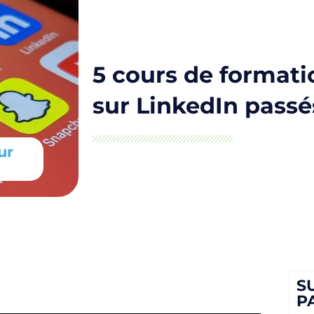
5 cours de formati
sur LinkedIn passé
ur
S
P