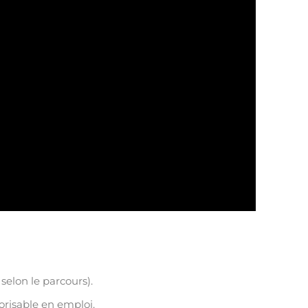
elon le parcours).
risable en emploi.