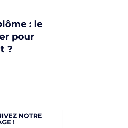
lôme : le
ier pour
t ?
UIVEZ NOTRE
AGE !