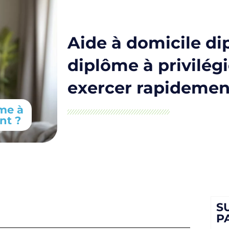
Aide à domicile dip
diplôme à privilég
exercer rapidemen
ôme à
nt ?
S
P