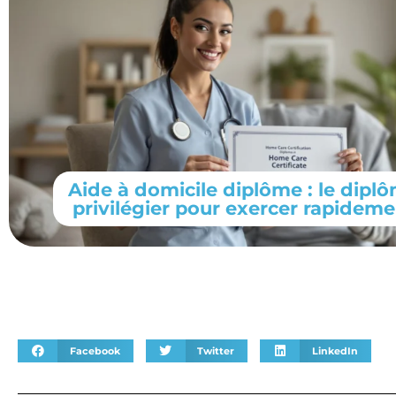
Aide à domicile diplôme : le dipl
privilégier pour exercer rapideme
Facebook
Twitter
LinkedIn