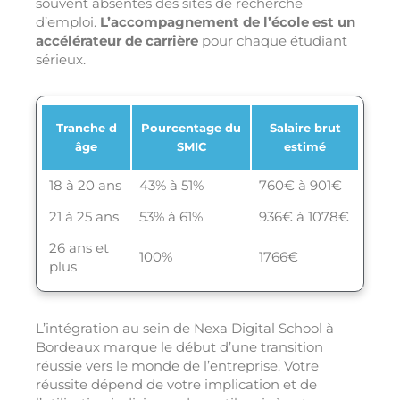
souvent absentes des sites de recherche
d’emploi.
L’accompagnement de l’école est un
accélérateur de carrière
pour chaque étudiant
sérieux.
Tranche d
Pourcentage du
Salaire brut
âge
SMIC
estimé
18 à 20 ans
43% à 51%
760€ à 901€
21 à 25 ans
53% à 61%
936€ à 1078€
26 ans et
100%
1766€
plus
L’intégration au sein de Nexa Digital School à
Bordeaux marque le début d’une transition
réussie vers le monde de l’entreprise. Votre
réussite dépend de votre implication et de