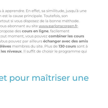
es à apprendre. En effet, sa similitude, jusqu’à une
 est la cause principale. Toutefois, son
surtout si vous disposez de la bonne méthode.
vous abonnant au site
www.parlonscoreen.fr
.
s propose des
cours en ligne
, facilement
 A tout moment, vous pouvez
combiner les cours
Vous pouvez par ailleurs
échanger avec des amis
élèves
membres du site. Plus de
130 cours
sont à
 les niveaux
. Il suffit de choisir le programme qui
ret pour maîtriser une