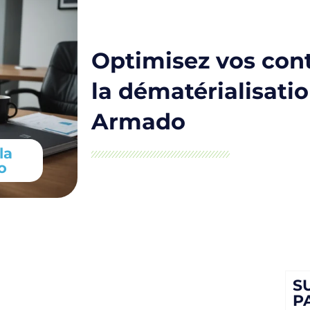
Optimisez vos cont
la dématérialisati
Armado
la
o
S
P