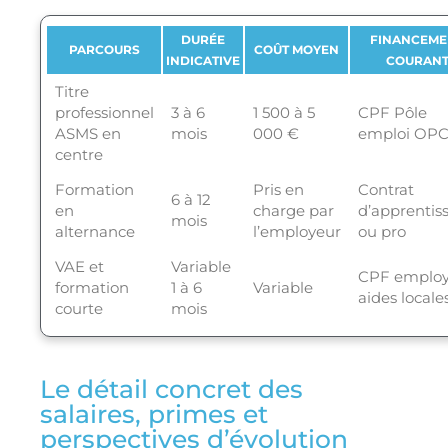
DURÉE
FINANCEME
PARCOURS
COÛT MOYEN
INDICATIVE
COURAN
Titre
professionnel
3 à 6
1 500 à 5
CPF Pôle
ASMS en
mois
000 €
emploi OP
centre
Formation
Pris en
Contrat
6 à 12
en
charge par
d’apprentis
mois
alternance
l’employeur
ou pro
VAE et
Variable
CPF employ
formation
1 à 6
Variable
aides locale
courte
mois
Le détail concret des
salaires, primes et
perspectives d’évolution