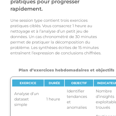
pratiques pour progresser
rapidement.
Une session type contient trois exercices
pratiques ciblés. Vous consacrez 1 heure au
nettoyage et à l’analyse d’un petit jeu de
données. Un cas chronométré de 30 minutes
permet de pratiquer la décomposition du
problème. Les synthèses écrites de 15 minutes
entraînent l’expression de conclusions chiffrées.
Plan d’exercices hebdomadaires et objectifs
EXERCICE
DURÉE
OBJECTIF
INDICATEU
Identifier
Nombre
Analyse d’un
tendances
d’insights
dataset
1 heure
et
exploitabl
simple
anomalies
trouvés