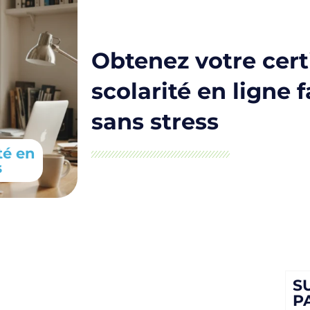
Obtenez votre cert
scolarité en ligne 
sans stress
té en
s
S
P