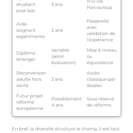
IFSI via
étudiant
3 ans
Parcoursup
post-bac
Passerelle
Aide-
avec
soignant
2 ans
validation de
expérimenté
l’expérience
Variable
Mise à niveau
Diplômé
(selon
ou
étranger
évaluation)
équivalence
Reconversion
Accès
adulte hors
3 ans
classique par
santé
dossier
Futur projet
Possiblement
Sous réserve
réforme
4 ans
de réforme
européenne
En bref, la diversité structure le champ, il est tout