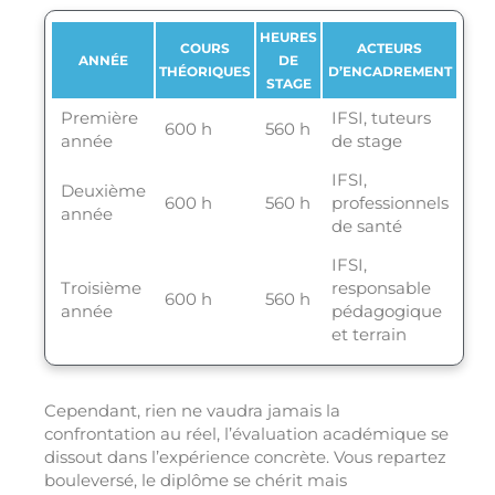
HEURES
COURS
ACTEURS
ANNÉE
DE
THÉORIQUES
D’ENCADREMENT
STAGE
Première
IFSI, tuteurs
600 h
560 h
année
de stage
IFSI,
Deuxième
600 h
560 h
professionnels
année
de santé
IFSI,
Troisième
responsable
600 h
560 h
année
pédagogique
et terrain
Cependant, rien ne vaudra jamais la
confrontation au réel, l’évaluation académique se
dissout dans l’expérience concrète. Vous repartez
bouleversé, le diplôme se chérit mais