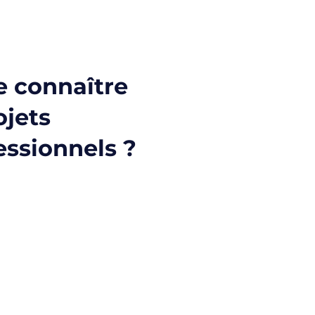
 connaître
ojets
essionnels ?