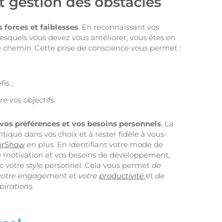
t gestion des obstacles
s forces et faiblesses
. En reconnaissant vos
lesquels vous devez vous améliorer, vous êtes en
e chemin. Cette prise de conscience vous permet :
is ;
e vos objectifs.
vos préférences et vos besoins personnels
. La
que dans vos choix et à rester fidèle à vous-
orShow
en plus. En identifiant votre mode de
de motivation et vos besoins de développement,
c votre style personnel. Cela vous permet
de
votre engagement
et
votre
productivité
et
de
pirations
.