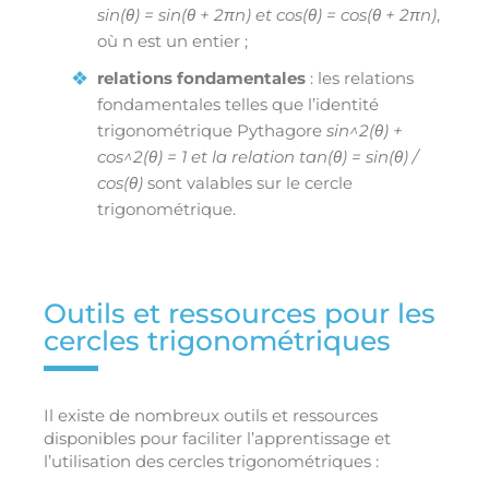
sin(θ) = sin(θ + 2πn) et cos(θ) = cos(θ + 2πn)
,
où n est un entier ;
relations fondamentales
: les relations
fondamentales telles que l’identité
trigonométrique Pythagore
sin^2(θ) +
cos^2(θ) = 1 et la relation tan(θ) = sin(θ) /
cos(θ)
sont valables sur le cercle
trigonométrique.
Outils et ressources pour les
cercles trigonométriques
Il existe de nombreux outils et ressources
disponibles pour faciliter l’apprentissage et
l’utilisation des cercles trigonométriques :