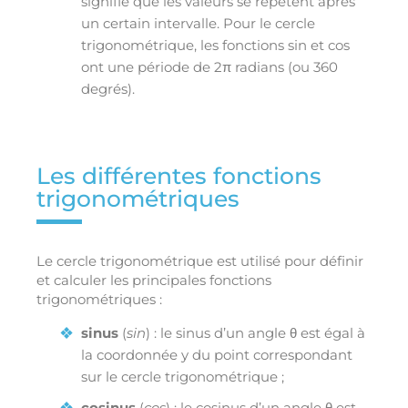
signifie que les valeurs se répètent après
un certain intervalle. Pour le cercle
trigonométrique, les fonctions sin et cos
ont une période de 2π radians (ou 360
degrés).
Les différentes fonctions
trigonométriques
Le cercle trigonométrique est utilisé pour définir
et calculer les principales fonctions
trigonométriques :
sinus
(
sin
) : le sinus d’un angle θ est égal à
la coordonnée y du point correspondant
sur le cercle trigonométrique ;
cosinus
(
cos
) : le cosinus d’un angle θ est