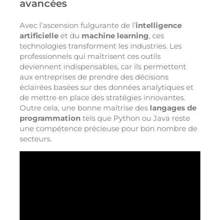
avancées
Avec l’ascension fulgurante de l’
intelligence
artificielle
et du
machine learning
, ces
technologies transforment les industries. Les
professionnels qui maîtrisent ces outils
deviennent indispensables, car ils permettent
aux entreprises de prendre des décisions
éclairées basées sur des données analytiques et
de mettre en place des stratégies innovantes.
Outre cela, une bonne maîtrise des
langages de
programmation
tels que Python ou Java reste
une compétence précieuse pour bon nombre de
secteurs.