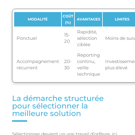
COÛT
MODALITÉ
AVANTAGES
LIMITES
(%)
Rapidité,
15-
Ponctuel
sélection
Moins de suiv
20
ciblée
Reporting
Accompagnement
20-
continu,
Investisseme
récurrent
30
veille
plus élevé
technique
La démarche structurée
pour sélectionner la
meilleure solution
Sélectionner devient un vrai travail d’orfèvre, ici