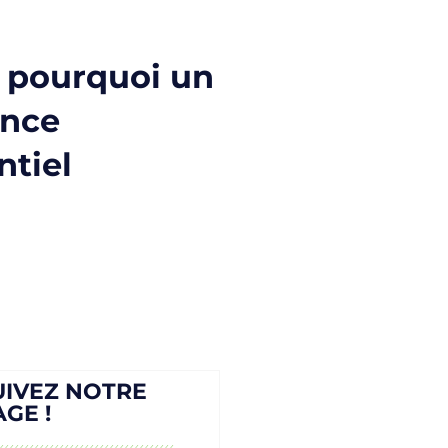
: pourquoi un
ence
ntiel
UIVEZ NOTRE
AGE !