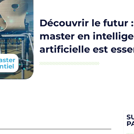
Découvrir le futur 
master en intellig
artificielle est esse
aster
ntiel
S
P