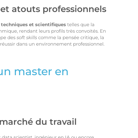
t atouts professionnels
echniques et scientifiques
telles que la
mique, rendant leurs profils très convoités. En
ppe des
soft skills
comme la pensée critique, la
r réussir dans un environnement professionnel.
un master en
 marché du travail
 data scientist, ingénieur en IA ou encore