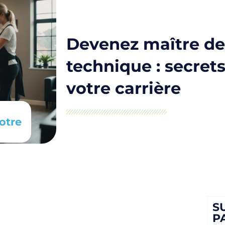
Devenez maître de 
technique : secret
votre carrière
otre
S
P