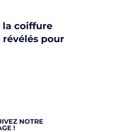
la coiffure
s révélés pour
UIVEZ NOTRE
AGE !