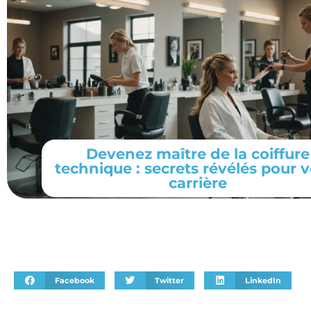
Devenez maître de la coiffure
technique : secrets révélés pour v
carrière
Facebook
Twitter
LinkedIn