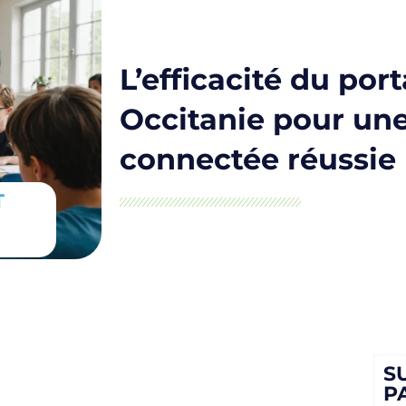
L’efficacité du por
Occitanie pour un
connectée réussie
T
S
P