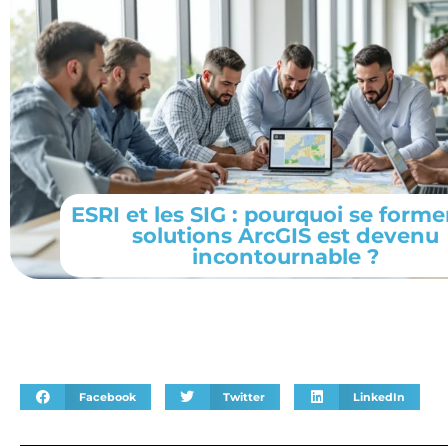
ESRI et les SIG : pourquoi se forme
solutions ArcGIS est devenu
incontournable ?
Facebook
Twitter
LinkedIn