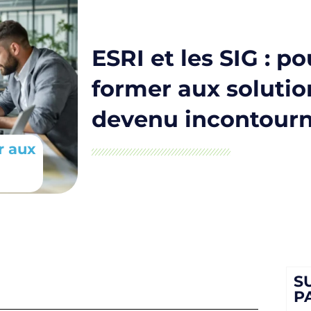
ESRI et les SIG : p
former aux solutio
devenu incontourn
r aux
S
P