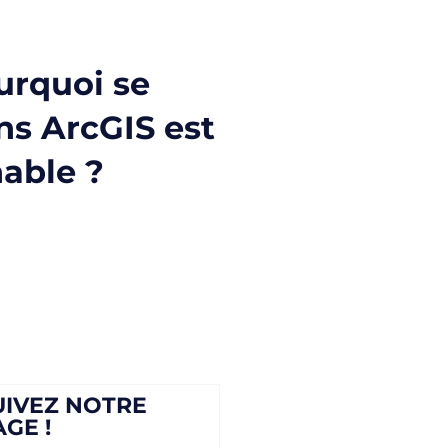
ourquoi se
ns ArcGIS est
able ?
UIVEZ NOTRE
AGE !