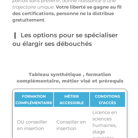
parfois sans prévenir, donne naissance à une
trajectoire unique
.
Votre liberté se gagne au fil
des certifications, personne ne la distribue
gratuitement
.
Les options pour se spécialiser
ou élargir ses débouchés
Tableau synthétique , formation
complémentaire, métier visé et prérequis
FORMATION
MÉTIER
CONDITIONS
COMPLÉMENTAIRE
ACCESSIBLE
D’ACCÈS
Licence en
sciences
DU conseiller
Conseiller en
humaines,
en insertion
insertion
stage