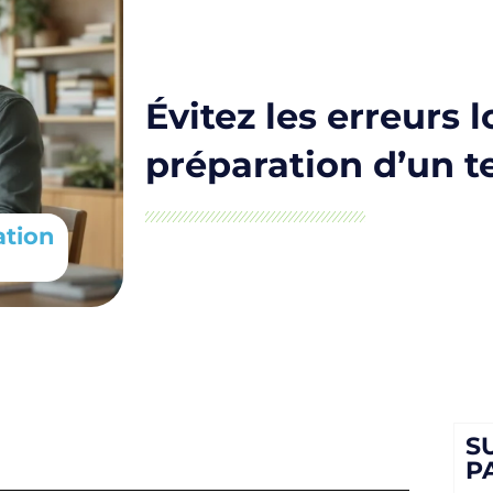
Évitez les erreurs l
préparation d’un t
ation
S
P