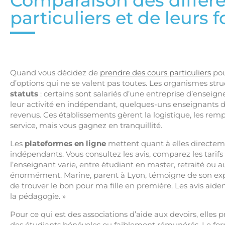
Comparaison des différe
particuliers et de leurs 
Quand vous décidez de
prendre des cours particuliers
pou
d’options qui ne se valent pas toutes. Les organismes st
statuts
: certains sont salariés d’une entreprise d’ensei
leur activité en indépendant, quelques-uns enseignants d
revenus. Ces établissements gèrent la logistique, les re
service, mais vous gagnez en tranquillité.
Les
plateformes en ligne
mettent quant à elles directeme
indépendants. Vous consultez les avis, comparez les tarifs e
l’enseignant varie, entre étudiant en master, retraité ou a
énormément. Marine, parent à Lyon, témoigne de son expérie
de trouver le bon pour ma fille en première. Les avis aide
la pédagogie. »
Pour ce qui est des associations d’aide aux devoirs, elles
des étudiants bénévoles ou faiblement rémunérés. Le forma