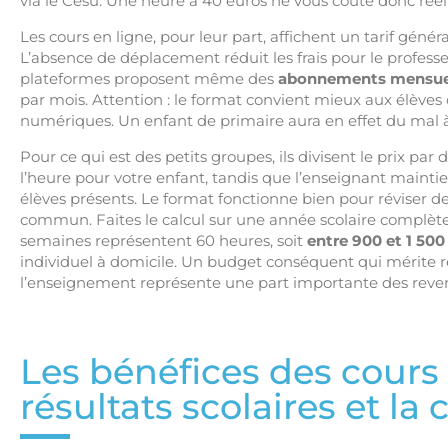
via le Cesu. Une heure à 40 euros ne vous coûte donc rée
Les cours en ligne, pour leur part, affichent un tarif géné
L’absence de déplacement réduit les frais pour le profess
plateformes proposent même des
abonnements mensuels
par mois. Attention : le format convient mieux aux élèves d
numériques. Un enfant de primaire aura en effet du mal à
Pour ce qui est des petits groupes, ils divisent le prix par 
l’heure pour votre enfant, tandis que l’enseignant maintie
élèves présents. Le format fonctionne bien pour réviser 
commun. Faites le calcul sur une année scolaire complèt
semaines représentent 60 heures, soit
entre 900 et 1 500
individuel à domicile. Un budget conséquent qui mérite ré
l’enseignement représente une part importante des reven
Les bénéfices des cours p
résultats scolaires et la