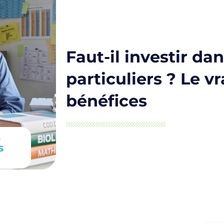
Faut-il investir da
particuliers ? Le vr
bénéfices
s
s