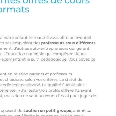
ntes offres de cours
formats
r votre enfant, le marché vous offre un éventail
ructurés emploient des
professeurs sous différents
gnement, d’autres auto-entrepreneurs qui gèrent
e l’Éducation nationale qui complètent leurs
mplacements et le suivi pédagogique. Vous payez ce
nt en relation parents et professeurs
t choisissez selon vos critères. Le statut de
utodidacte passionné. La qualité fluctue ainsi
nce : « J’ai testé trois profils différents avant
nt, mais rien ne vaut un cours d’essai pour juger de
 proposent du
soutien en petit groupe
, animé par
t collectif limite la personnalisation, mais