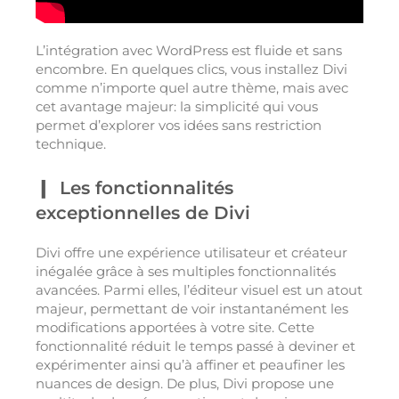
L’intégration avec WordPress est fluide et sans
encombre. En quelques clics, vous installez Divi
comme n’importe quel autre thème, mais avec
cet avantage majeur: la simplicité qui vous
permet d’explorer vos idées sans restriction
technique.
Les fonctionnalités
exceptionnelles de Divi
Divi offre une expérience utilisateur et créateur
inégalée grâce à ses multiples fonctionnalités
avancées. Parmi elles, l’éditeur visuel est un atout
majeur, permettant de voir instantanément les
modifications apportées à votre site. Cette
fonctionnalité réduit le temps passé à deviner et
expérimenter ainsi qu’à affiner et peaufiner les
nuances de design. De plus, Divi propose une