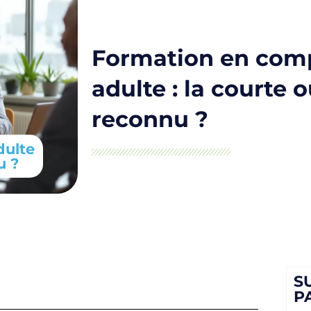
Formation en comp
adulte : la courte 
reconnu ?
dulte
u ?
S
P