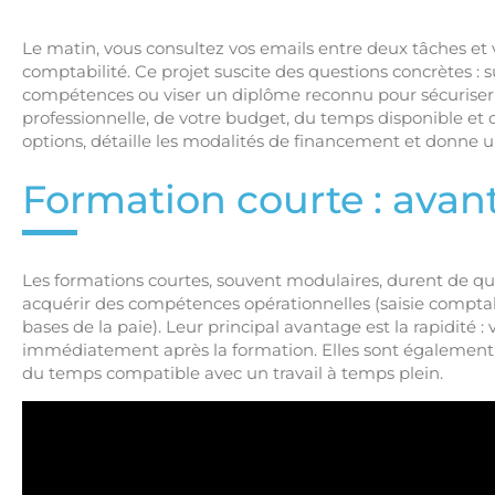
Le matin, vous consultez vos emails entre deux tâches et v
comptabilité. Ce projet suscite des questions concrètes :
compétences ou viser un diplôme reconnu pour sécuriser l
professionnelle, de votre budget, du temps disponible et d
options, détaille les modalités de financement et donne un
Formation courte : avant
Les formations courtes, souvent modulaires, durent de que
acquérir des compétences opérationnelles (saisie comptable,
bases de la paie). Leur principal avantage est la rapidité 
immédiatement après la formation. Elles sont également
du temps compatible avec un travail à temps plein.