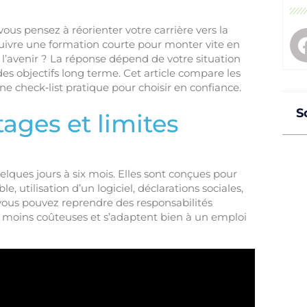
ous pensez à réorienter votre carrière vers la
 suivre une formation courte pour monter vite en
’avenir ? La réponse dépend de votre situation
es objectifs long terme. Cet article compare les
e check‑list pratique pour choisir en confiance.
S
ages et limites
lques jours à six mois. Elles sont conçues pour
 utilisation d’un logiciel, déclarations sociales,
: vous pouvez reprendre des responsabilités
 moins coûteuses et s’adaptent bien à un emploi