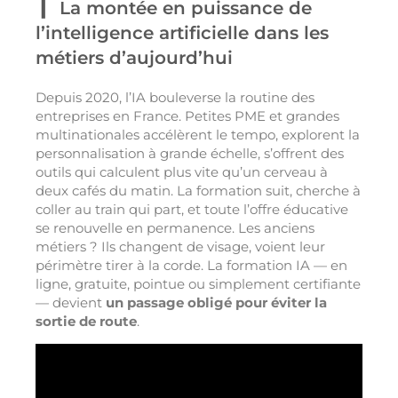
La montée en puissance de
l’intelligence artificielle dans les
métiers d’aujourd’hui
Depuis 2020, l’IA bouleverse la routine des
entreprises en France. Petites PME et grandes
multinationales accélèrent le tempo, explorent la
personnalisation à grande échelle, s’offrent des
outils qui calculent plus vite qu’un cerveau à
deux cafés du matin. La formation suit, cherche à
coller au train qui part, et toute l’offre éducative
se renouvelle en permanence. Les anciens
métiers ? Ils changent de visage, voient leur
périmètre tirer à la corde. La formation IA — en
ligne, gratuite, pointue ou simplement certifiante
— devient
un passage obligé pour éviter la
sortie de route
.