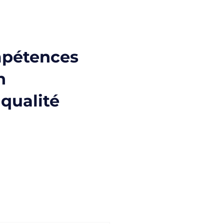
mpétences
n
 qualité