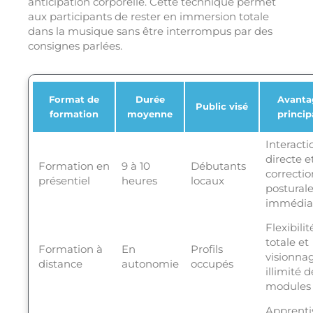
anticipation corporelle. Cette technique permet
aux participants de rester en immersion totale
dans la musique sans être interrompus par des
consignes parlées.
Format de
Durée
Avanta
Public visé
formation
moyenne
princi
Interacti
directe e
Formation en
9 à 10
Débutants
correctio
présentiel
heures
locaux
postural
immédia
Flexibilit
totale et
Formation à
En
Profils
visionna
distance
autonomie
occupés
illimité d
modules
Apprenti