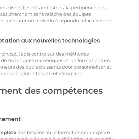
s diversifiés des industries, la pertinence des
rises cherchent sans relâche des équipes
nt préparer un individu à répondre efficacement
aptation aux nouvelles technologies
orphosé. Jadis centré sur des méthodes
né de techniques numériques et de formations en
nneurs des outils puissants pour personnaliser et
nement plus interactif et stimulant.
ement des compétences
gnement
omplète
des besoins où le formationneur explore
n sert ensuite de base à la
définition des objectifs