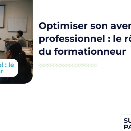
Optimiser son aven
professionnel : le r
du formationneur
 : le
r
S
P