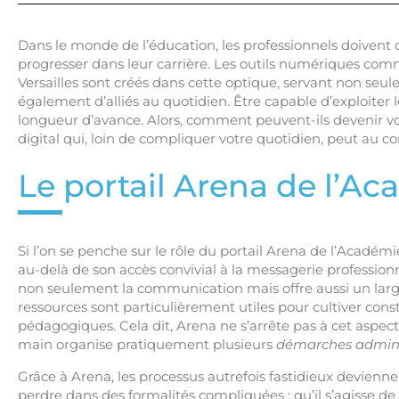
Dans le monde de l’éducation, les professionnels doiven
progresser dans leur carrière. Les outils numériques co
Versailles sont créés dans cette optique, servant non se
également d’alliés au quotidien. Être capable d’exploiter 
longueur d’avance. Alors, comment peuvent-ils devenir vo
digital qui, loin de compliquer votre quotidien, peut au contr
Le portail Arena de l’Ac
Si l’on se penche sur le rôle du portail Arena de l’Académi
au-delà de son accès convivial à la messagerie profession
non seulement la communication mais offre aussi un larg
ressources sont particulièrement utiles pour cultiver con
pédagogiques. Cela dit, Arena ne s’arrête pas à cet aspec
main organise pratiquement plusieurs
démarches admini
Grâce à Arena, les processus autrefois fastidieux devienn
perdre dans des formalités compliquées ; qu’il s’agisse de