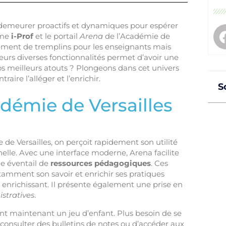
t demeurer proactifs et dynamiques pour espérer
mme
i-Prof
et le portail
Arena
de l’Académie de
ulement de tremplins pour les enseignants mais
leurs diverses fonctionnalités permet d’avoir une
s meilleurs atouts ? Plongeons dans cet univers
aire l’alléger et l’enrichir.
S
adémie de Versailles
e de Versailles, on perçoit rapidement son utilité
nelle. Avec une interface moderne, Arena facilite
e éventail de
ressources pédagogiques
. Ces
stamment son savoir et enrichir ses pratiques
t enrichissant. Il présente également une prise en
stratives
.
ent maintenant un jeu d’enfant. Plus besoin de se
 consulter des bulletins de notes ou d’accéder aux