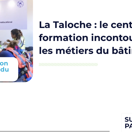
La Taloche : le cen
formation inconto
les métiers du bât
ion
 du
S
P