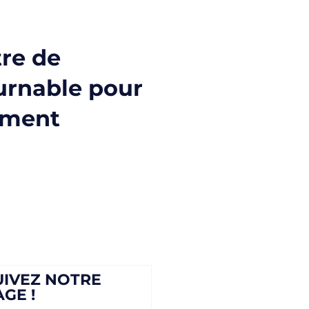
tre de
urnable pour
iment
UIVEZ NOTRE
AGE !