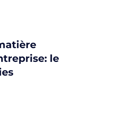
matière
treprise: le
ies