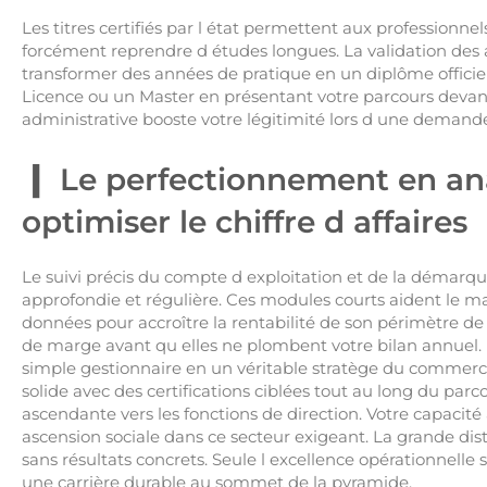
Les titres certifiés par l état permettent aux professionne
forcément reprendre d études longues. La validation des a
transformer des années de pratique en un diplôme offici
Licence ou un Master en présentant votre parcours devant
administrative booste votre légitimité lors d une demand
Le perfectionnement en an
optimiser le chiffre d affaires
Le suivi précis du compte d exploitation et de la démar
approfondie et régulière. Ces modules courts aident le m
données pour accroître la rentabilité de son périmètre d
de marge avant qu elles ne plombent votre bilan annuel. 
simple gestionnaire en un véritable stratège du commer
solide avec des certifications ciblées tout au long du parc
ascendante vers les fonctions de direction. Votre capacité
ascension sociale dans ce secteur exigeant. La grande dist
sans résultats concrets. Seule l excellence opérationnelle
une carrière durable au sommet de la pyramide.