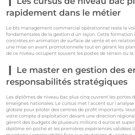
Les cursus de niveau bac p
rapidement dans le métier
Le bts management commercial opérationnel reste la voi
fondamentales de la gestion d un rayon. Cette formatio
concrètes en animation de surface de vente et en relation
une mise en avant promotionnelle tout en gérant les plan
de ce niveau occupent souvent les postes de terrain où la r
Le master en gestion des en
responsabilités stratégiques
Les diplômes de niveau bac plus cinq ouvrent les portes d
enseignes nationales. Le cursus met l accent sur l analys
globale pour piloter des centres de profit importants. Vou
votre compte d exploitation devant une direction régional
gèrent des budgets de plusieurs millions d euros et superv
diplôme en poche et les premières expériences validées la
maintenir l employabilité face aux mutations du secteur.