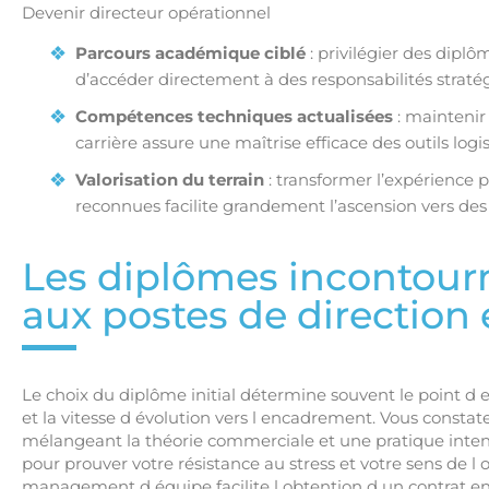
Devenir directeur opérationnel
Parcours académique ciblé
: privilégier des dip
d’accéder directement à des responsabilités strat
Compétences techniques actualisées
: maintenir
carrière assure une maîtrise efficace des outils logi
Valorisation du terrain
: transformer l’expérience p
reconnues facilite grandement l’ascension vers des
Les diplômes incontour
aux postes de direction
Le choix du diplôme initial détermine souvent le point d e
et la vitesse d évolution vers l encadrement. Vous constate
mélangeant la théorie commerciale et une pratique intense
pour prouver votre résistance au stress et votre sens de l 
management d équipe facilite l obtention d un contrat en