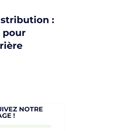
tribution :
s pour
rière
UIVEZ NOTRE
AGE !