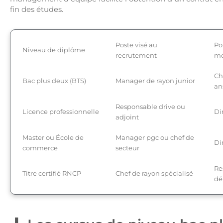
fin des études.
Poste visé au
Po
Niveau de diplôme
recrutement
mo
Ch
Bac plus deux (BTS)
Manager de rayon junior
an
Responsable drive ou
Licence professionnelle
Di
adjoint
Master ou École de
Manager pgc ou chef de
Di
commerce
secteur
Re
Titre certifié RNCP
Chef de rayon spécialisé
dé