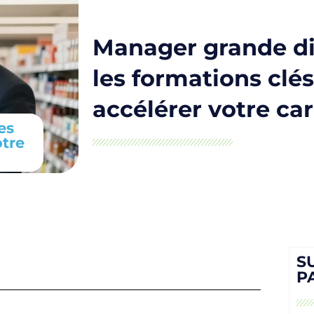
Manager grande dis
les formations clé
accélérer votre car
es
otre
S
P