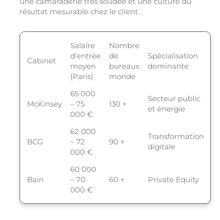
une camaraderie très soudée et une culture du
résultat mesurable chez le client .
Salaire
Nombre
d’entrée
de
Spécialisation
Cabinet
moyen
bureaux
dominante
(Paris)
monde
65 000
Secteur public
McKinsey
– 75
130 +
et énergie
000 €
62 000
Transformation
BCG
– 72
90 +
digitale
000 €
60 000
Bain
– 70
60 +
Private Equity
000 €