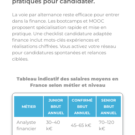
pratiques pour candidater.
La voie par alternance reste efficace pour entrer
dans la finance. Les bootcamps et MOOC
proposent spécialisation rapide et mise en
pratique. Une checklist candidature adaptée
finance inclut mots-clés expériences et
réalisations chiffrées. Vous activez votre réseau
pour candidatures spontanées et relances
ciblées.
Tableau indicatif des salaires moyens en
France selon métier et niveau
JUNIOR
CONFIRMÉ
SENIOR
MÉTIER
BRUT
BRUT
BRUT
ANNUEL
ANNUEL
ANNUEL
Analyste
30–40
70–120
45–65 k€
financier
k€
k€