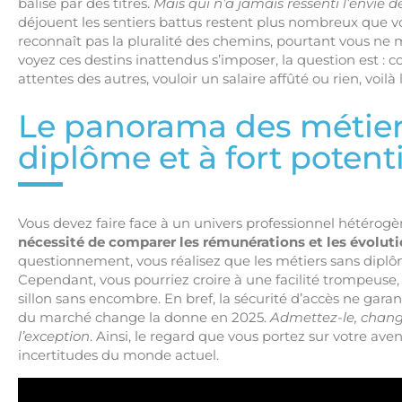
balisé par des titres.
Mais qui n’a jamais ressenti l’envie de
déjouent les sentiers battus restent plus nombreux que vo
reconnaît pas la pluralité des chemins, pourtant vous n
voyez ces destins inattendus s’imposer, la question est : 
attentes des autres, vouloir un salaire affûté ou rien, voilà 
Le panorama des métier
diplôme et à fort potenti
Vous devez faire face à un univers professionnel hétéro
nécessité de comparer les rémunérations et les évoluti
questionnement, vous réalisez que les métiers sans dipl
Cependant, vous pourriez croire à une facilité trompeuse, 
sillon sans encombre. En bref, la sécurité d’accès ne garant
du marché change la donne en 2025.
Admettez-le, change
l’exception
. Ainsi, le regard que vous portez sur votre aven
incertitudes du monde actuel.