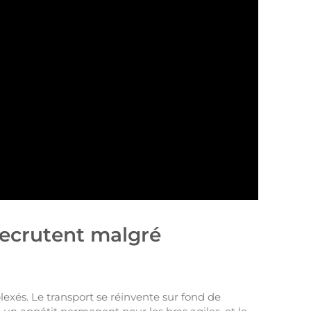
 recrutent malgré
exés. Le transport se réinvente sur fond de