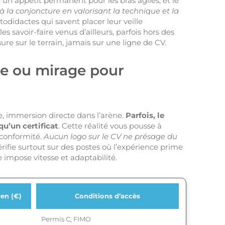
 un appétit permanent pour les bras agiles, et le
 à la conjoncture en valorisant la technique et la
utodidactes qui savent placer leur veille
s savoir-faire venus d’ailleurs, parfois hors des
ure sur le terrain, jamais sur une ligne de CV.
me ou mirage pour
e, immersion directe dans l’arène.
Parfois, le
qu’un certificat
. Cette réalité vous pousse à
a conformité.
Aucun logo sur le CV ne présage du
rifie surtout sur des postes où l’expérience prime
ie impose vitesse et adaptabilité.
en (€)
Conditions d’accès
Permis C, FIMO