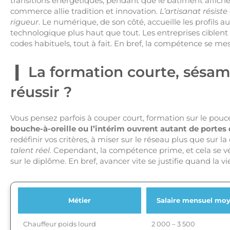
transitions énergétiques, pendant que le bâtiment affiche
commerce allie tradition et innovation.
L’artisanat résiste
rigueur
. Le numérique, de son côté, accueille les profils a
technologique plus haut que tout. Les entreprises ciblent le
codes habituels, tout à fait. En bref, la compétence se mes
La formation courte, sésa
réussir ?
Vous pensez parfois à couper court, formation sur le pouc
bouche-à-oreille ou l’intérim ouvrent autant de portes 
redéfinir vos critères, à miser sur le réseau plus que sur l
talent réel
. Cependant, la compétence prime, et cela se vé
sur le diplôme. En bref, avancer vite se justifie quand la v
Métier
Salaire mensuel moy
Chauffeur poids lourd
2 000 – 3 500