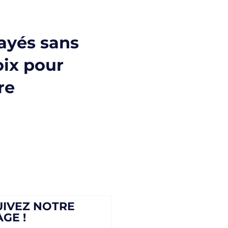
ayés sans
oix pour
re
UIVEZ NOTRE
AGE !