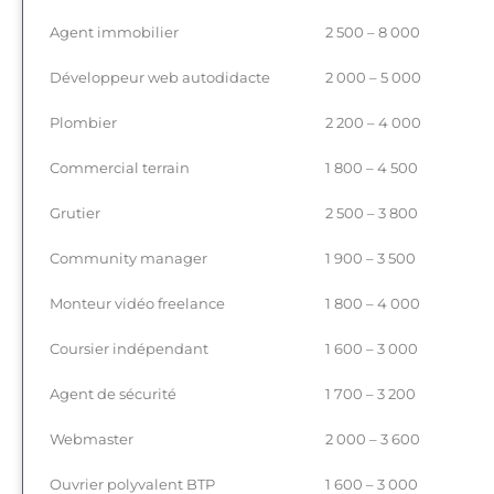
Agent immobilier
2 500 – 8 000
Développeur web autodidacte
2 000 – 5 000
Plombier
2 200 – 4 000
Commercial terrain
1 800 – 4 500
Grutier
2 500 – 3 800
Community manager
1 900 – 3 500
Monteur vidéo freelance
1 800 – 4 000
Coursier indépendant
1 600 – 3 000
Agent de sécurité
1 700 – 3 200
Webmaster
2 000 – 3 600
Ouvrier polyvalent BTP
1 600 – 3 000