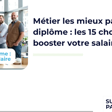
Métier les mieux p
diplôme : les 15 ch
booster votre salai
me :
laire
S
P