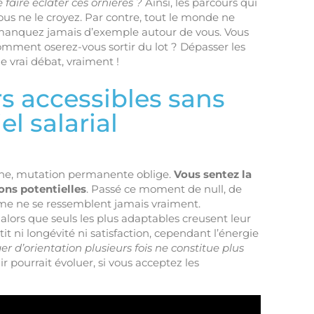
 faire éclater ces ornières ?
Ainsi, les parcours qui
us ne le croyez. Par contre, tout le monde ne
e manquez jamais d’exemple autour de vous. Vous
comment oserez-vous sortir du lot ? Dépasser les
le vrai débat, vraiment !
s accessibles sans
el salarial
gène, mutation permanente oblige.
Vous sentez la
ons potentielles
. Passé ce moment de null, de
ôme ne se ressemblent jamais vraiment.
alors que seuls les plus adaptables creusent leur
it ni longévité ni satisfaction, cependant l’énergie
r d’orientation plusieurs fois ne constitue plus
ir pourrait évoluer, si vous acceptez les