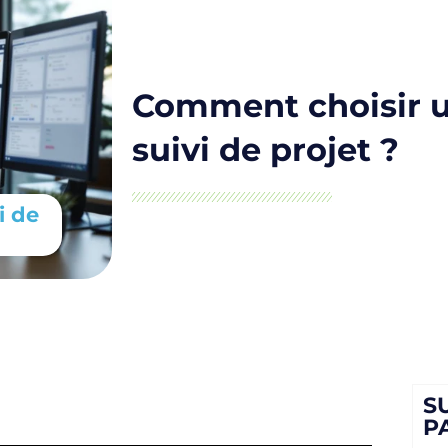
Comment choisir u
suivi de projet ?
i de
S
P