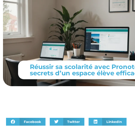
Réussir sa scolarité avec Pronot
secrets d’un espace élève effic
Facebook
Twitter
LinkedIn