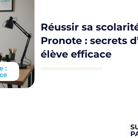
Réussir sa scolarit
Pronote : secrets 
élève efficace
e :
ace
S
P