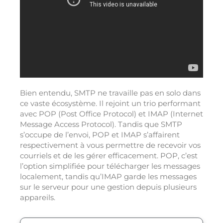
Bien entendu, SMTP ne travaille pas en solo dans
ce vaste écosystème. Il rejoint un trio performant
avec POP (Post Office Protocol) et IMAP (Internet
Message Access Protocol). Tandis que SMTP
s’occupe de l’envoi, POP et IMAP s’affairent
respectivement à vous permettre de recevoir vos
courriels et de les gérer efficacement. POP, c’est
l’option simplifiée pour télécharger les messages
localement, tandis qu’IMAP garde les messages
sur le serveur pour une gestion depuis plusieurs
appareils.