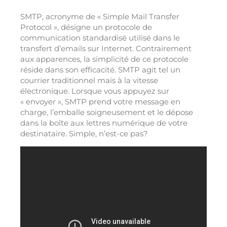
SMTP, acronyme de « Simple Mail Transfer
Protocol », désigne un protocole de
communication standardisé utilisé dans le
transfert d’emails sur Internet. Contrairement
aux apparences, la simplicité de ce protocole
réside dans son efficacité. SMTP agit tel un
courrier traditionnel mais à la vitesse
électronique. Lorsque vous appuyez sur
« envoyer », SMTP prend votre message en
charge, l’emballe soigneusement et le dépose
dans la boîte aux lettres numérique de votre
destinataire. Simple, n’est-ce pas?