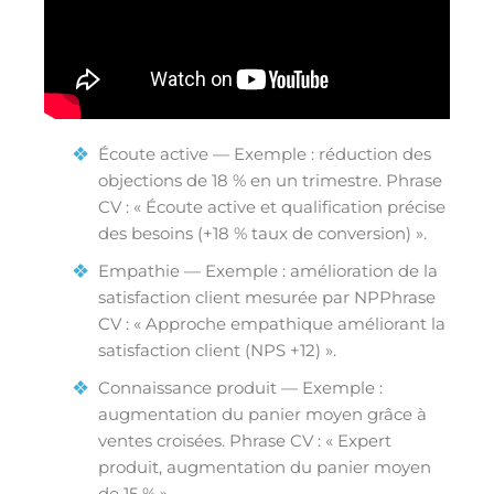
Écoute active — Exemple : réduction des
objections de 18 % en un trimestre. Phrase
CV : « Écoute active et qualification précise
des besoins (+18 % taux de conversion) ».
Empathie — Exemple : amélioration de la
satisfaction client mesurée par NPPhrase
CV : « Approche empathique améliorant la
satisfaction client (NPS +12) ».
Connaissance produit — Exemple :
augmentation du panier moyen grâce à
ventes croisées. Phrase CV : « Expert
produit, augmentation du panier moyen
de 15 % ».