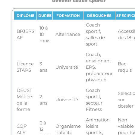
devenir coach sportif
DIPLÔME
DURÉE
FORMATION
DÉBOUCHÉS
SPÉCIFIC
Coach
10 à
BPJEPS
sportif,
Accessi
18
Alternance
AF
salles de
dès 18 
mois
sport
Coach,
enseignant
Licence
3
Bac
Université
EPS,
STAPS
ans
requis
préparateur
physique
DEUST
Coach
Sélecti
Métiers
2
sportif,
Université
sur
de la
ans
secteur
dossier
forme
Fitness
Animation
Non
6 à
CQP
Organisme
loisirs
valable
12
ALS
habilité
sportifs,
pour to