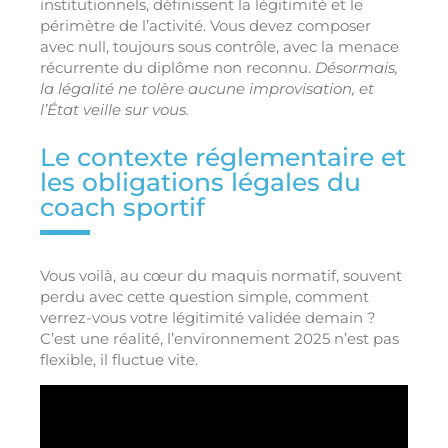
institutionnels, définissent la légitimité et le
périmètre de l’activité. Vous devez composer
avec null, toujours sous contrôle, avec la menace
récurrente du diplôme non reconnu.
Désormais,
la légalité ne tolère aucune improvisation, et
l’État veille sur vous.
Le contexte réglementaire et
les obligations légales du
coach sportif
Vous voilà, au cœur du maquis normatif, souvent
perdu avec cette question simple, comment
verrez-vous votre légitimité validée demain ?
C’est une réalité, l’environnement 2025 n’est pas
flexible, il fluctue vite.