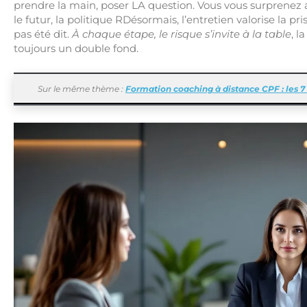
prendre la main, poser LA question. Vous vous surprenez al
le futur, la politique RDésormais, l’entretien valorise la pri
pas été dit.
À chaque étape, le risque s’invite à la table
, l
toujours un double fond.
Sur le même thème :
Formation coaching à distance CPF : les 7 