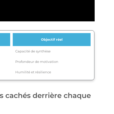
Objectif réel
Capacité de synthèse
Profondeur de motivation
Humilité et résilience
fs cachés derrière chaque