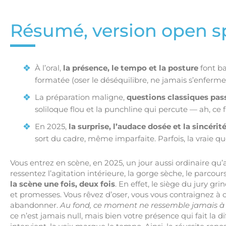
Résumé, version open s
À l’oral,
la présence, le tempo et la posture
font ba
formatée (oser le déséquilibre, ne jamais s’enfermer
La préparation maligne,
questions classiques pas
soliloque flou et la punchline qui percute — ah, ce
En 2025,
la surprise, l’audace dosée et la sincérit
sort du cadre, même imparfaite. Parfois, la vraie qu
Vous entrez en scène, en 2025, un jour aussi ordinaire qu
ressentez l’agitation intérieure, la gorge sèche, le parcour
la scène une fois, deux fois
. En effet, le siège du jury gri
et promesses. Vous rêvez d’oser, vous vous contraignez à co
abandonner.
Au fond, ce moment ne ressemble jamais à 
ce n’est jamais null, mais bien votre présence qui fait la d