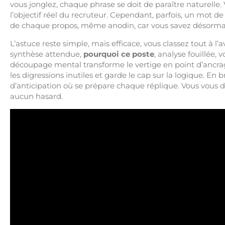
vous jonglez, chaque phrase se doit de paraître naturelle.
l’objectif réel du recruteur. Cependant, parfois, un mot de 
de chaque propos, même anodin, car vous savez désormais
L’astuce reste simple, mais efficace, vous classez tout à l
synthèse attendue,
pourquoi ce poste
, analyse fouillée,
découpage mental transforme le vertige en point d’ancrage.
les digressions inutiles et garde le cap sur la logique. En 
d’anticipation où se prépare chaque réplique. Vous vous dî
aucun hasard.