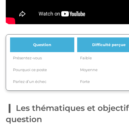
Question
Difficulté perçue
Présentez-vous
Faible
Pourquoi ce poste
Moyenne
Parlez d’un échec
Forte
Les thématiques et objecti
question