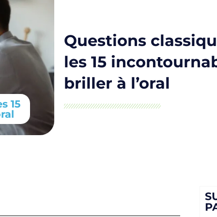
Questions classiqu
les 15 incontourna
briller à l’oral
es 15
ral
S
P