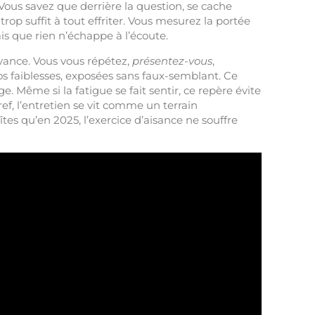
 Vous savez que derrière la question, se cache
trop suffit à tout effriter. Vous mesurez la portée
 que rien n’échappe à l’écoute.
’avance. Vous vous répétez,
présentez-vous
,
 vos faiblesses, exposées sans faux-semblant. Ce
 Même si la fatigue se fait sentir, ce repère évite
bref, l’entretien se vit comme un terrain
tes qu’en 2025, l’exercice d’aisance ne souffre