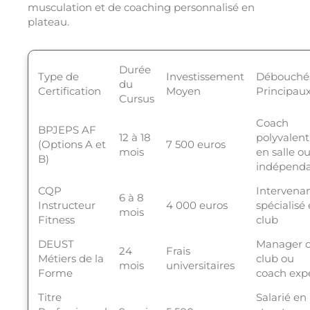
musculation et de coaching personnalisé en
plateau.
Durée
Type de
Investissement
Débouché
du
Certification
Moyen
Principau
Cursus
Coach
BPJEPS AF
12 à 18
polyvalent
(Options A et
7 500 euros
mois
en salle o
B)
indépend
CQP
Intervena
6 à 8
Instructeur
4 000 euros
spécialisé
mois
Fitness
club
DEUST
Manager 
24
Frais
Métiers de la
club ou
mois
universitaires
Forme
coach exp
Titre
Salarié en