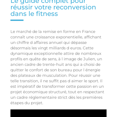
Le guide complet pour
réussir votre reconversion
dans le fitness
Le marché de la remise en forme en France
connaît une croissance exponentielle, affichant
un chiffre d affaires annuel qui dépasse
désormais les vingt milliards d euros. Cette
dynamique exceptionnelle attire de nombreux
profils en quête de sens, à l image de Julien, un
ancien cadre de trente-huit ans qui a choisi de
quitter le confort de son bureau pour l énergie
des plateaux de musculation. Pour réussir une
telle transition, il ne suffit pas d aimer le sport. Il
est impératif de transformer cette passion en un
projet économique structuré, tout en respectant
un cadre réglementaire strict dès les premières
étapes du projet.