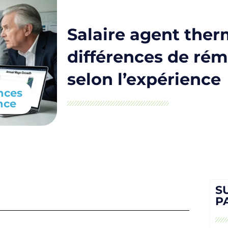
Salaire agent therm
différences de ré
selon l’expérience
ences
nce
S
P