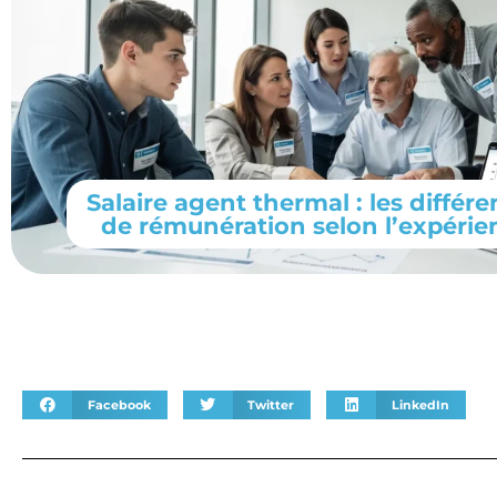
Salaire agent thermal : les différ
de rémunération selon l’expérie
Facebook
Twitter
LinkedIn