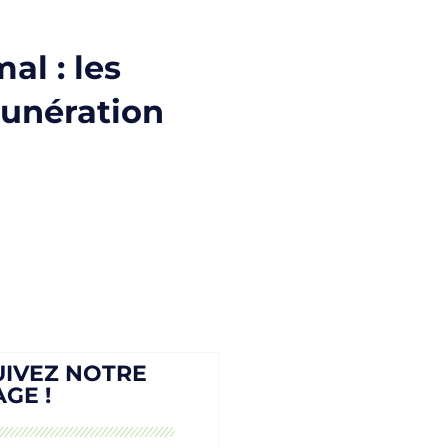
al : les
munération
UIVEZ NOTRE
AGE !