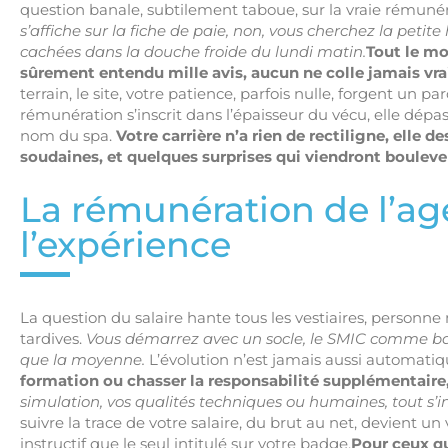
question banale, subtilement taboue, sur la vraie rémuné
s’affiche sur la fiche de paie, non, vous cherchez la petite 
cachées dans la douche froide du lundi matin.
Tout le mo
sûrement entendu mille avis, aucun ne colle jamais vra
terrain, le site, votre patience, parfois nulle, forgent un 
rémunération s’inscrit dans l’épaisseur du vécu, elle dé
nom du spa.
Votre carrière n’a rien de rectiligne, elle 
soudaines, et quelques surprises qui viendront boulever
La rémunération de l’ag
l’expérience
La question du salaire hante tous les vestiaires, person
tardives.
Vous démarrez avec un socle, le SMIC comme base,
que la moyenne.
L’évolution n’est jamais aussi automatiqu
formation ou chasser la responsabilité supplémentaire, 
simulation, vos qualités techniques ou humaines, tout s’i
suivre la trace de votre salaire, du brut au net, devient u
instructif que le seul intitulé sur votre badge.
Pour ceux qu