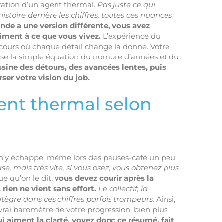
ration d’un agent thermal.
Pas juste ce qui
histoire derrière les chiffres, toutes ces nuances
nde a une version différente, vous avez
iment à ce que vous vivez.
L’expérience du
parcours où chaque détail change la donne. Votre
passe la simple équation du nombre d’années et du
dessine des détours, des avancées lentes, puis
ser votre vision du job.
ent thermal selon
ne n’y échappe, même lors des pauses-café un peu
 mais très vite, si vous osez, vous obtenez plus
e qu’on le dit,
vous devez courir après la
rien ne vient sans effort.
Le collectif, la
ntègre dans ces chiffres parfois trompeurs.
Ainsi,
n vrai baromètre de votre progression, bien plus
i aiment la clarté, voyez donc ce résumé, fait