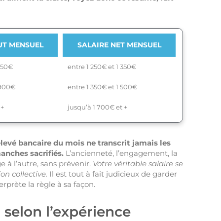
UT MENSUEL
SALAIRE NET MENSUEL
 650€
entre 1 250€ et 1 350€
 900€
entre 1 350€ et 1 500€
 +
jusqu’à 1 700€ et +
elevé bancaire du mois ne transcrit jamais les
nches sacrifiés.
L’ancienneté, l’engagement, la
e à l’autre, sans prévenir.
Votre véritable salaire se
on collective.
Il est tout à fait judicieux de garder
erprète la règle à sa façon.
 selon l’expérience