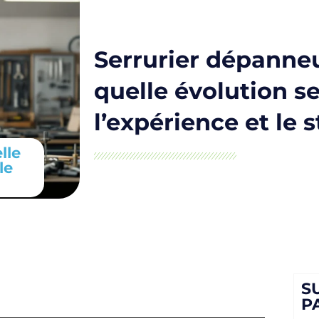
Serrurier dépanneur
quelle évolution s
l’expérience et le s
lle
le
S
P