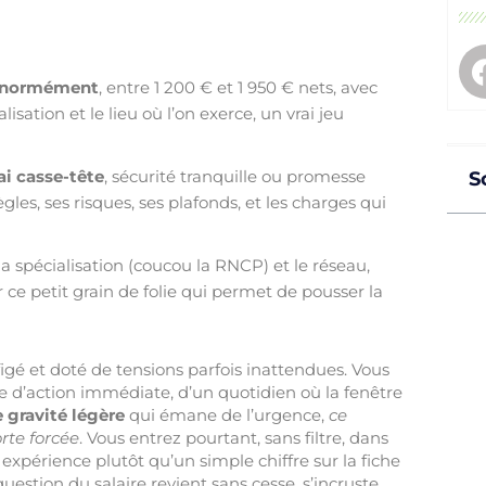
e énormément
, entre 1 200 € et 1 950 € nets, avec
sation et le lieu où l’on exerce, un vrai jeu
ai casse-tête
, sécurité tranquille ou promesse
S
les, ses risques, ses plafonds, et les charges qui
 la spécialisation (coucou la RNCP) et le réseau,
r ce petit grain de folie qui permet de pousser la
igé et doté de tensions parfois inattendues. Vous
se d’action immédiate, d’un quotidien où la fenêtre
 gravité légère
qui émane de l’urgence,
ce
rte forcée
. Vous entrez pourtant, sans filtre, dans
xpérience plutôt qu’un simple chiffre sur la fiche
stion du salaire revient sans cesse, s’incruste