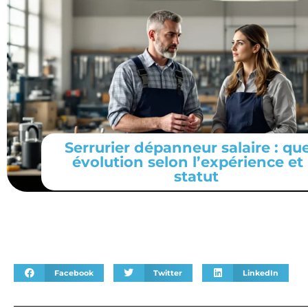
Serrurier dépanneur salaire : que
évolution selon l’expérience et 
statut
Facebook
Twitter
LinkedIn