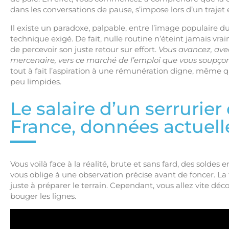
dans les conversations de pause, s’impose lors d’un trajet
Il existe un paradoxe, palpable, entre l’image populaire d
technique exigé. De fait, nulle routine n’éteint jamais vra
de percevoir son juste retour sur effort.
Vous avancez, ave
mercenaire, vers ce marché de l’emploi que vous soupçonni
tout à fait l’aspiration à une rémunération digne, même qu
peu limpides.
Le salaire d’un serrurie
France, données actuelle
Vous voilà face à la réalité, brute et sans fard, des soldes 
vous oblige à une observation précise avant de foncer. La fo
juste à préparer le terrain. Cependant, vous allez vite déco
bouger les lignes.