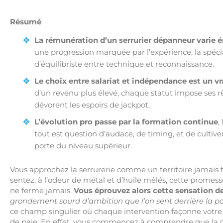
Résumé
La rémunération d’un serrurier dépanneur vari
une progression marquée par l’expérience, la spéciali
d’équilibriste entre technique et reconnaissance.
Le choix entre salariat et indépendance est un vr
d’un revenu plus élevé, chaque statut impose ses règ
dévorent les espoirs de jackpot.
L’évolution pro passe par la formation continue
,
tout est question d’audace, de timing, et de cultive
porte du niveau supérieur.
Vous approchez la serrurerie comme un territoire jamais f
sentez, à l’odeur de métal et d’huile mêlés, cette promes
ne ferme jamais.
Vous éprouvez alors cette sensation de
grondement sourd d’ambition que l’on sent derrière la po
ce champ singulier où chaque intervention façonne votre e
de paie. En effet, vous commencez à comprendre que la que