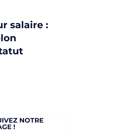
 salaire :
elon
tatut
UIVEZ NOTRE
AGE !