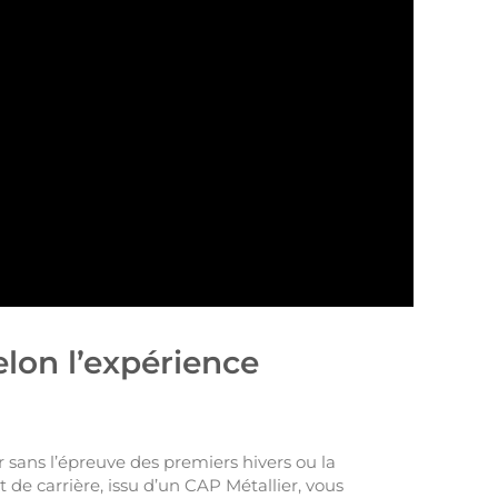
elon l’expérience
r sans l’épreuve des premiers hivers ou la
t de carrière, issu d’un CAP Métallier, vous