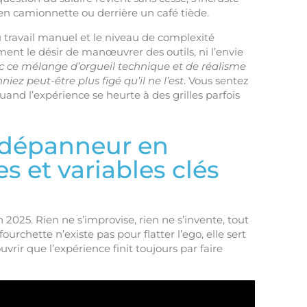
 en camionnette ou derrière un café tiède.
u travail manuel et le niveau de complexité
iment le désir de manœuvrer des outils, ni l’envie
c ce mélange d’orgueil technique et de réalisme
ez peut-être plus figé qu’il ne l’est
. Vous sentez
and l’expérience se heurte à des grilles parfois
r dépanneur en
s et variables clés
en 2025. Rien ne s’improvise, rien ne s’invente, tout
urchette n’existe pas pour flatter l’ego, elle sert
uvrir que l’expérience finit toujours par faire