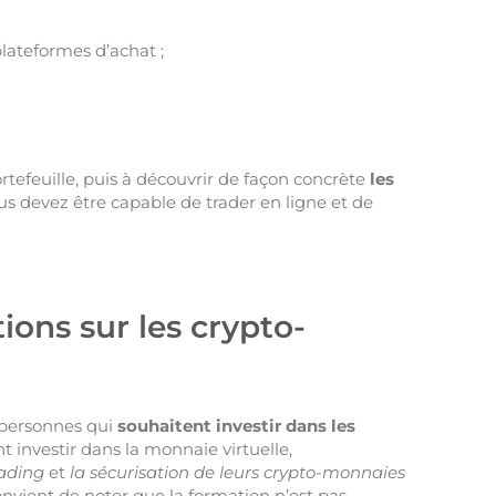
 plateformes d’achat ;
efeuille, puis à découvrir de façon concrète
les
vous devez être capable de trader en ligne et de
ions sur les crypto-
s personnes qui
souhaitent investir dans les
nt investir dans la monnaie virtuelle,
rading
et
la sécurisation de leurs crypto-monnaies
convient de noter que la formation n’est pas