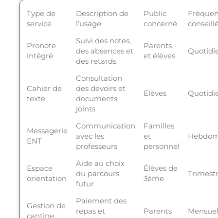
Type de
Description de
Public
Fréque
service
l’usage
concerné
conseill
Suivi des notes,
Pronote
Parents
des absences et
Quotidi
intégré
et élèves
des retards
Consultation
Cahier de
des devoirs et
Élèves
Quotidi
texte
documents
joints
Communication
Familles
Messagerie
avec les
et
Hebdom
ENT
professeurs
personnel
Aide au choix
Espace
Élèves de
du parcours
Trimestr
orientation
3ème
futur
Paiement des
Gestion de
repas et
Parents
Mensuel
cantine